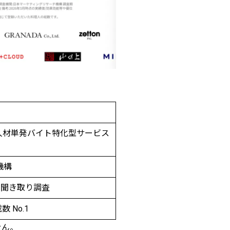
理人材単発バイト特化型サービス
機構
別聞き取り調査
 No.1
せん。