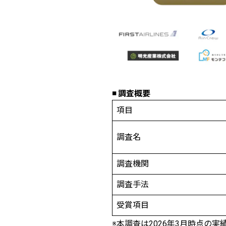
◾️ 調査概要
項目
調査名
調査機関
調査手法
受賞項目
※本調査は2026年3月時点