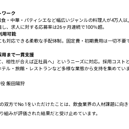
トワーク
和食・中華・パティシエなど幅広いジャンルの料理人が4万人以
し、求人に対する応募率は26ヶ月連続で100％超。
利用可能
にも対応できる柔軟な手配体制。固定費・初期費用は一切不要
採用まで一貫支援
て、相性が合えば正社員へ」というニーズに対応。採用コスト
ホテル・旅館・レストランなど多様な業態から支持を集めてい
役 飯田陽狩
の双方でNo.1をいただけたことは、飲食業界の人材課題に向
り組みが評価された結果だと受け止めています。