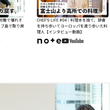
過酷な労働で壊れそ
CHEF’S LIFE #04｜料理本を捨て、辞書
セブ島で取り戻
を持ち歩いてヨーロッパを渡り歩いた料
理人【インタビュー動画】