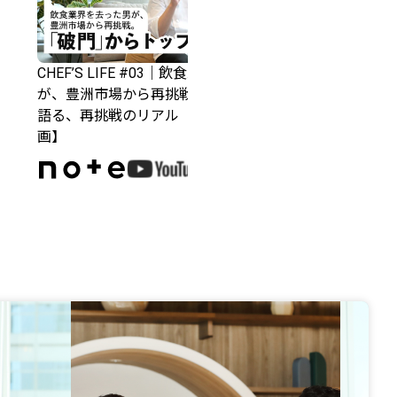
CHEF’S LIFE #03｜飲食業界を去った男
CHEF’
が、豊洲市場から再挑戦。下谷シェフが
く！北田
語る、再挑戦のリアル【インタビュー動
だ理由と
画】